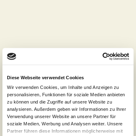
Diese Webseite verwendet Cookies
Volmerswerther Straße 20
40221 Düsseldorf
Wir verwenden Cookies, um Inhalte und Anzeigen zu
personalisieren, Funktionen für soziale Medien anbieten
Modern, zentral gelegen und mit
zu können und die Zugriffe auf unsere Website zu
viel Raum für Bewegung erwartet
analysieren. Außerdem geben wir Informationen zu Ihrer
Dich hier ein abwechslungsreiches
Verwendung unserer Website an unsere Partner für
Kursangebot in typischer DAYO
soziale Medien, Werbung und Analysen weiter. Unsere
Partner führen diese Informationen möglicherweise mit
Atmosphäre – mit Energie, Stil und