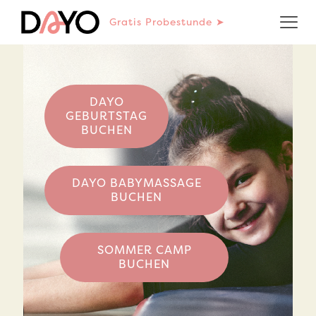
Gratis Probestunde ➤
DAYO
GEBURTSTAG
BUCHEN
DAYO BABYMASSAGE
BUCHEN
SOMMER CAMP
BUCHEN